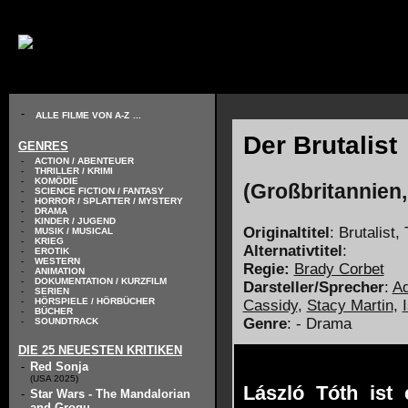
// KODIERUNG DEFINIEREN
-
ALLE FILME VON A-Z
...
Der Brutalist
GENRES
-
ACTION / ABENTEUER
-
THRILLER / KRIMI
-
KOMÖDIE
(Großbritannien
-
SCIENCE FICTION / FANTASY
-
HORROR / SPLATTER / MYSTERY
-
DRAMA
-
KINDER / JUGEND
Originaltitel
: Brutalist,
-
MUSIK / MUSICAL
-
KRIEG
Alternativtitel
:
-
EROTIK
-
WESTERN
Regie:
Brady Corbet
-
ANIMATION
-
DOKUMENTATION / KURZFILM
Darsteller/Sprecher
:
Ad
-
SERIEN
-
HÖRSPIELE / HÖRBÜCHER
Cassidy
,
Stacy Martin
,
-
BÜCHER
Genre
: - Drama
-
SOUNDTRACK
DIE 25 NEUESTEN KRITIKEN
-
Red Sonja
(USA 2025)
László Tóth ist 
-
Star Wars - The Mandalorian
and Grogu