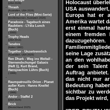
Holocaust überle
(USA 2026)
-
Thrash
USA auswandert, 
(Australien, USA 2026)
Europa hat er al
-
Lord of the Flies (Mini-Serie)
(Großbritannien, Australien 2026)
Amerika wartet d
-
Paradoxie - Tagebuch eines
Raubtiers - LYdia Lunch
erst einmal hart
(Buch)
( 2000)
einem fremden L
-
Trophy Heads
dazuzugehöre
(USA 2014)
-
Tenebre
Familienmitglied
(Italien 1982)
-
Together - Unzertrennlich
seine Lage zusät
(Australien, USA 2025)
an den wohlhabe
-
Ren Dhark - Weg ins Weltall -
Sternendschungel Galaxis
der sein Talent
(Heft 1), Kurt Brand,
Hansjoachim Lührs (Buch)
Auftrag anbiete
( 1966)
-
das nicht nur ar
-
Raumpatrouille Orion - Planet
Bedeutung haben 
außer Kurs - Hanns Kneifel
(Buch)
sichtbar zu werd
( 1966)
-
Andor - Staffel 2
das Projekt wird, 
(USA 2025)
-
Brick
(Deutschland 2025)