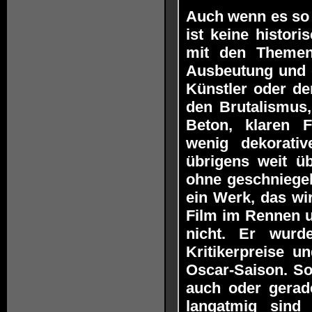
Auch wenn es so e
ist keine histori
mit den Themen 
Ausbeutung und d
Künstler oder de
den Brutalismus,
Beton, klaren 
wenig dekorativ
übrigens weit üb
ohne geschniegel
ein Werk, das wir
Film im Rennen u
nicht. Er wurde
Kritikerpreise u
Oscar-Saison. So
auch oder gerade
langatmig sind