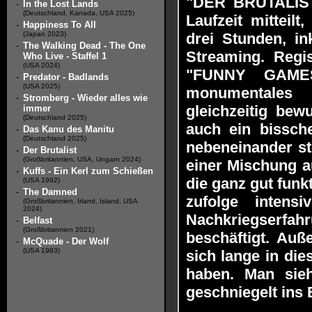
"DER BRUTALIST"
-
In the Lost Lands
(Deutschland, Kanada, USA 2025)
Laufzeit mitteilt
-
Happiness To All
(Japan 2023)
drei Stunden, i
-
The Walking Dead - The One
Streaming. Reg
Who Live - Staffel 1
(USA 2024)
"FUNNY GAMES 
-
Predator - Badlands
(USA 2025)
monumentales 
-
Stromberg - Wieder alles wie
gleichzeitig bew
immer
(Deutschland 2025)
auch ein bissche
-
Das Kanu des Manitu
(Deutschland 2025)
nebeneinander st
-
Der Brutalist
(Großbritannien, USA, Ungarn 2024)
einer Mischung au
-
Kuffs - Ein Kerl zum Schießen
die ganz gut funk
(USA 1992)
-
The Damned
zufolge intensi
(Großbritannien, Irland, Island, USA
2024)
Nachkriegserf
-
Belfast
(Großbritannien 2021)
beschäftigt. Auß
-
McQuade - Der Wolf
(USA 1983)
sich lange in di
haben. Man sieh
geschniegelt ins 