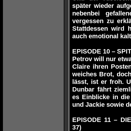
später wieder auf
nebenbei gefalle
vergessen zu erklä
Stattdessen wird h
auch emotional kal
EPISODE 10 – SPITZ
Petrov will nur et
Claire ihren Poste
weiches Brot, doch
lässt, ist er froh
Dunbar fährt zieml
es Einblicke in di
und Jackie sowie d
EPISODE 11 – DIE
37)