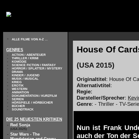
// KODIERUNG DEFINIEREN
-
ALLE FILME VON A-Z
...
House Of Cards 
GENRES
-
ACTION / ABENTEUER
-
THRILLER / KRIMI
-
KOMÖDIE
(USA 2015)
-
SCIENCE FICTION / FANTASY
-
HORROR / SPLATTER / MYSTERY
-
DRAMA
-
KINDER / JUGEND
Originaltitel
: House Of Ca
-
MUSIK / MUSICAL
-
KRIEG
Alternativtitel
:
-
EROTIK
-
WESTERN
Regie:
-
ANIMATION
-
DOKUMENTATION / KURZFILM
Darsteller/Sprecher
:
Kevi
-
SERIEN
-
HÖRSPIELE / HÖRBÜCHER
Genre
: - Thriller - TV-Seri
-
BÜCHER
-
SOUNDTRACK
DIE 25 NEUESTEN KRITIKEN
-
Red Sonja
Nun ist Frank Und
(USA 2025)
-
Star Wars - The
auch der Ton der Ser
Mandalorian and Grogu