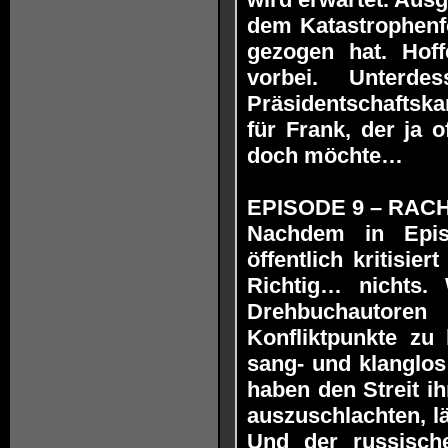
dem Katastrophenf
gezogen hat. Hoff
vorbei. Unterd
Präsidentschaftska
für Frank, der ja of
doch möchte…
EPISODE 9 – RACHE
Nachdem in Epis
öffentlich kritisie
Richtig… nichts.
Drehbuchautore
Konfliktpunkte zu
sang- und klanglos
haben den Streit i
auszuschlachten, l
Und der russische