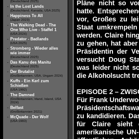
Pläne nicht so vor
(Deutschland 2025)
-
In the Lost Lands
hatte. Entspreche
(Deutschland, Kanada, USA 2025)
-
Happiness To All
vor, Großes zu le
(Japan 2023)
-
The Walking Dead - The
Staat umkrempeln
One Who Live - Staffel 1
werden. Claire hin
(USA 2024)
-
Predator - Badlands
zu gehen, hat aber
(USA 2025)
-
Stromberg - Wieder alles
Präsidentin der V
wie immer
(Deutschland 2025)
versucht Doug Sta
-
Das Kanu des Manitu
was leider nicht s
(Deutschland 2025)
-
Der Brutalist
die Alkoholsucht t
(Großbritannien, USA, Ungarn 2024)
-
Kuffs - Ein Kerl zum
Schießen
(USA 1992)
EPISODE 2 – ZWISC
-
The Damned
Für Frank Underwoo
(Großbritannien, Irland, Island, USA
2024)
Präsidentschaftswa
-
Belfast
(Großbritannien 2021)
zu kandidieren. Da
-
McQuade - Der Wolf
(USA 1983)
für Claire sieh
amerikanische UN-