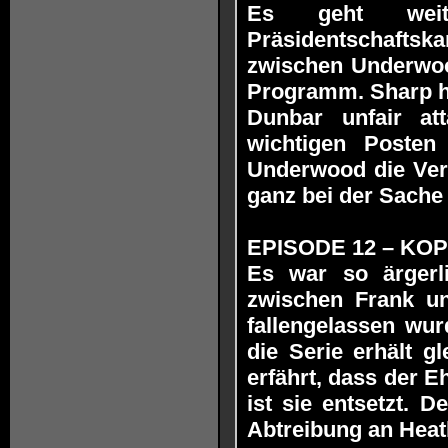
Es geht weit
Präsidentschaftsk
zwischen Underwoo
Programm. Sharp ha
Dunbar unfair at
wichtigen Posten
Underwood die Vert
ganz bei der Sache
EPISODE 12 – KOPF 
Es war so ärgerl
zwischen Frank un
fallengelassen wu
die Serie erhält g
erfährt, dass der E
ist sie entsetzt. 
Abtreibung an Hea