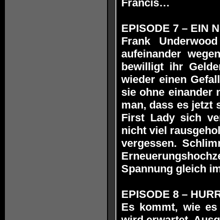
Francis…
EPISODE 7 – EIN N
Frank Underwood 
aufeinander wegen
bewilligt ihr Geld
wieder einen Gefal
sie ohne einander 
man, dass es jetzt 
First Lady sich v
nicht viel rausgeho
vergessen. Schlimm
Erneuerungshoch
Spannung gleich im
EPISODE 8 – HURRIK
Es kommt, wie es
wird erwartet. Aus