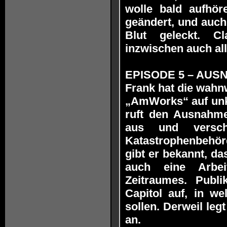
wolle bald aufhör
geändert, und auch
Blut geleckt. Cla
inzwischen auch al
EPISODE 5 – AUSNA
Frank hat die wahn
„AmWorks“ auf unko
ruft den Ausnahme
aus und versch
Katastrophenbehörd
gibt er bekannt, da
auch eine Arbei
Zeitraumes. Publ
Capitol auf, in we
sollen. Derweil leg
an.