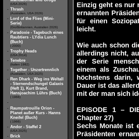
Einzig geht es nur
(USA 2026)
-
Thrash
ernannten Präsiden
(Australien, USA 2026)
-
Lord of the Flies (Mini-
für einen Soziopa
Serie)
leicht.
(Großbritannien, Australien 2026)
-
Paradoxie - Tagebuch eines
Raubtiers - LYdia Lunch
(Buch)
Wie auch schon die
( 2000)
-
Trophy Heads
allerdings nicht, 
(USA 2014)
der Serie menschl
-
Tenebre
(Italien 1982)
einem als Zuschau
-
Together - Unzertrennlich
(Australien, USA 2025)
höchstens darin, w
-
Ren Dhark - Weg ins Weltall
- Sternendschungel Galaxis
Dauer ist das alle
(Heft 1), Kurt Brand,
mit der man sich id
Hansjoachim Lührs (Buch)
( 1966)
-
-
Raumpatrouille Orion -
EPISODE 1 – DIE
Planet außer Kurs - Hanns
Chapter 27)
Kneifel (Buch)
( 1966)
Sechs Monate ist 
-
Andor - Staffel 2
(USA 2025)
Präsidenten ernan
-
Brick