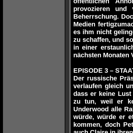
öffentlichen Anh
provozieren und 
Beherrschung. Doch
Medien fertigzumac
es ihm nicht gelin
zu schaffen, und s
in einer erstaunli
nächsten Monaten V
EPISODE 3 – STAAT
Der russische Präs
verlaufen gleich u
dass er keine Lust
zu tun, weil er k
Underwood alle Ra
würde, würde er e
kommen, doch Petr
auch Claire in ih