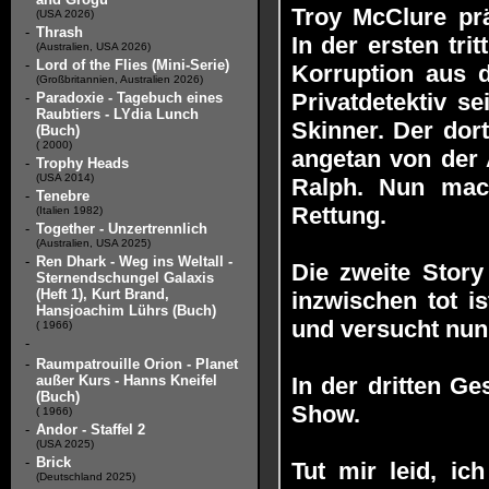
Troy McClure prä
(USA 2026)
-
Thrash
In der ersten tr
(Australien, USA 2026)
-
Lord of the Flies (Mini-Serie)
Korruption aus d
(Großbritannien, Australien 2026)
Privatdetektiv s
-
Paradoxie - Tagebuch eines
Raubtiers - LYdia Lunch
Skinner. Der dor
(Buch)
( 2000)
angetan von der
-
Trophy Heads
(USA 2014)
Ralph. Nun mac
-
Tenebre
Rettung.
(Italien 1982)
-
Together - Unzertrennlich
(Australien, USA 2025)
-
Ren Dhark - Weg ins Weltall -
Die zweite Stor
Sternendschungel Galaxis
(Heft 1), Kurt Brand,
inzwischen tot i
Hansjoachim Lührs (Buch)
und versucht nun
( 1966)
-
-
Raumpatrouille Orion - Planet
außer Kurs - Hanns Kneifel
In der dritten G
(Buch)
Show.
( 1966)
-
Andor - Staffel 2
(USA 2025)
-
Brick
Tut mir leid, i
(Deutschland 2025)