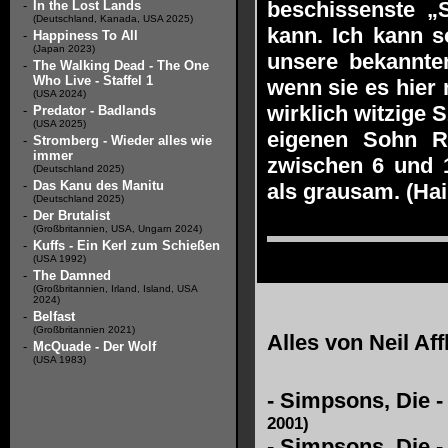
beschissenste „
-
In the Lost Lands
(Deutschland, Kanada, USA 2025)
kann. Ich kann s
-
Happiness To All
(Japan 2023)
unsere bekannte
-
The Walking Dead - The One
Who Live - Staffel 1
wenn sie es hier 
(USA 2024)
wirklich witzige 
-
Predator - Badlands
(USA 2025)
eigenen Sohn R
-
Stromberg - Wieder alles wie
immer
zwischen 6 und 1
(Deutschland 2025)
-
Das Kanu des Manitu
als grausam. (Ha
(Deutschland 2025)
-
Der Brutalist
(Großbritannien, USA, Ungarn 2024)
-
Kuffs - Ein Kerl zum Schießen
(USA 1992)
-
The Damned
(Großbritannien, Irland, Island, USA
2024)
-
Belfast
(Großbritannien 2021)
Alles von
Neil Aff
-
McQuade - Der Wolf
(USA 1983)
-
Simpsons, Die 
2001)
-
Simpsons, Die 