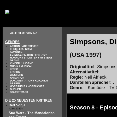
// KODIERUNG DEFINIEREN
-
ALLE FILME VON A-Z
...
Simpsons, Die
GENRES
-
ACTION / ABENTEUER
-
THRILLER / KRIMI
-
KOMÖDIE
(USA 1997)
-
SCIENCE FICTION / FANTASY
-
HORROR / SPLATTER / MYSTERY
-
DRAMA
-
KINDER / JUGEND
Originaltitel
: Simpsons
-
MUSIK / MUSICAL
-
KRIEG
Alternativtitel
:
-
EROTIK
-
WESTERN
Regie:
Neil Affleck
-
ANIMATION
-
DOKUMENTATION / KURZFILM
Darsteller/Sprecher
:
,
-
SERIEN
-
HÖRSPIELE / HÖRBÜCHER
Genre
: - Komödie - TV-
-
BÜCHER
-
SOUNDTRACK
DIE 25 NEUESTEN KRITIKEN
-
Red Sonja
Season 8 - Episo
(USA 2025)
-
Star Wars - The Mandalorian
and Grogu