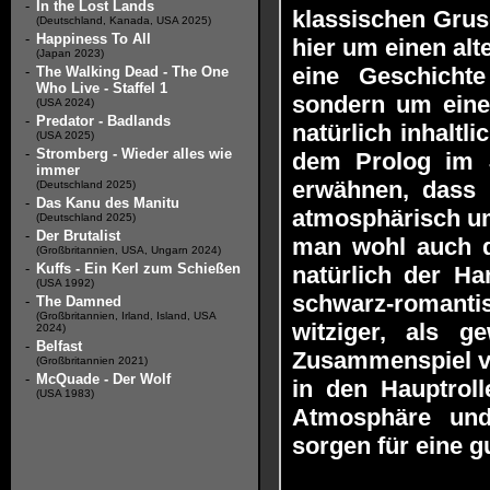
-
In the Lost Lands
klassischen Gruse
(Deutschland, Kanada, USA 2025)
-
Happiness To All
hier um einen alt
(Japan 2023)
eine Geschichte
-
The Walking Dead - The One
Who Live - Staffel 1
sondern um ein
(USA 2024)
-
Predator - Badlands
natürlich inhaltl
(USA 2025)
-
Stromberg - Wieder alles wie
dem Prolog im J
immer
erwähnen, dass 
(Deutschland 2025)
-
Das Kanu des Manitu
atmosphärisch um
(Deutschland 2025)
-
Der Brutalist
man wohl auch d
(Großbritannien, USA, Ungarn 2024)
-
Kuffs - Ein Kerl zum Schießen
natürlich der Han
(USA 1992)
schwarz-romant
-
The Damned
(Großbritannien, Irland, Island, USA
witziger, als 
2024)
-
Belfast
Zusammenspiel v
(Großbritannien 2021)
-
McQuade - Der Wolf
in den Hauptrol
(USA 1983)
Atmosphäre und
sorgen für eine g