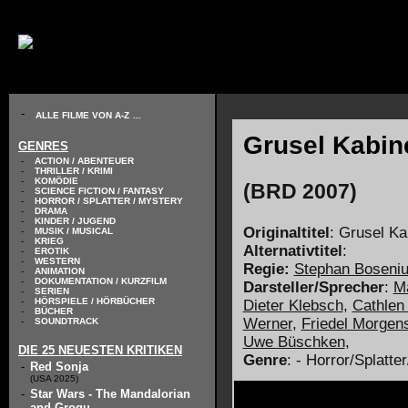
// KODIERUNG DEFINIEREN
-
ALLE FILME VON A-Z
...
Grusel Kabine
GENRES
-
ACTION / ABENTEUER
-
THRILLER / KRIMI
-
KOMÖDIE
(BRD 2007)
-
SCIENCE FICTION / FANTASY
-
HORROR / SPLATTER / MYSTERY
-
DRAMA
-
KINDER / JUGEND
Originaltitel
: Grusel Ka
-
MUSIK / MUSICAL
-
KRIEG
Alternativtitel
:
-
EROTIK
-
WESTERN
Regie:
Stephan Boseni
-
ANIMATION
-
DOKUMENTATION / KURZFILM
Darsteller/Sprecher
:
M
-
SERIEN
-
HÖRSPIELE / HÖRBÜCHER
Dieter Klebsch
,
Cathlen
-
BÜCHER
Werner
,
Friedel Morgen
-
SOUNDTRACK
Uwe Büschken
,
DIE 25 NEUESTEN KRITIKEN
Genre
: - Horror/Splatt
-
Red Sonja
(USA 2025)
-
Star Wars - The Mandalorian
and Grogu