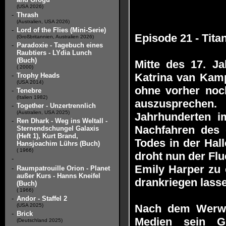
(USA 2026)
-
Thrash
(Australien, USA 2026)
-
Lord of the Flies (Mini-Serie)
Episode 21 - Tit
(Großbritannien, Australien 2026)
-
Paradoxie - Tagebuch eines
Raubtiers - LYdia Lunch
(Buch)
Mitte des 17. J
( 2000)
Katrina van Kamp
-
Trophy Heads
(USA 2014)
ohne vorher noc
-
Tenebre
(Italien 1982)
auszusprechen.
-
Together - Unzertrennlich
(Australien, USA 2025)
Jahrhunderten i
-
Ren Dhark - Weg ins Weltall -
Nachfahren des 
Sternendschungel Galaxis
(Heft 1), Kurt Brand,
Todes in der Hal
Hansjoachim Lührs (Buch)
( 1966)
droht nun der Fl
-
Emily Harper zu e
-
Raumpatrouille Orion - Planet
außer Kurs - Hanns Kneifel
drankriegen lasse
(Buch)
( 1966)
-
Andor - Staffel 2
(USA 2025)
Nach dem Werwol
-
Brick
Medien sein G
(Deutschland 2025)