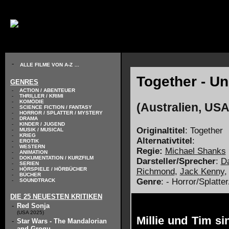
// KODIERUNG DEFINIEREN
-
ALLE FILME VON A-Z
...
Together - Un
GENRES
-
ACTION / ABENTEUER
-
THRILLER / KRIMI
-
KOMÖDIE
(Australien, USA
-
SCIENCE FICTION / FANTASY
-
HORROR / SPLATTER / MYSTERY
-
DRAMA
-
KINDER / JUGEND
Originaltitel
: Together
-
MUSIK / MUSICAL
-
KRIEG
Alternativtitel
:
-
EROTIK
-
WESTERN
Regie:
Michael Shanks
-
ANIMATION
-
DOKUMENTATION / KURZFILM
Darsteller/Sprecher
:
D
-
SERIEN
-
HÖRSPIELE / HÖRBÜCHER
Richmond
,
Jack Kenny
,
-
BÜCHER
Genre
: - Horror/Splatte
-
SOUNDTRACK
DIE 25 NEUESTEN KRITIKEN
-
Red Sonja
(USA 2025)
Millie und Tim si
-
Star Wars - The Mandalorian
and Grogu