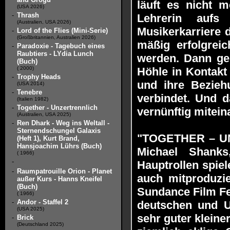
läuft es nicht 
(USA 2026)
-
Thrash
Lehrerin auf
(Australien, USA 2026)
Musikerkarriere 
-
Lord of the Flies (Mini-Serie)
(Großbritannien, Australien 2026)
mäßig erfolgreic
-
Paradoxie - Tagebuch eines
Raubtiers - LYdia Lunch
werden. Dann ger
(Buch)
( 2000)
Höhle in Kontakt 
-
Trophy Heads
und ihre Bezieh
(USA 2014)
-
Tenebre
verbindet. Und d
(Italien 1982)
-
Together - Unzertrennlich
vernünftig miteina
(Australien, USA 2025)
-
Ren Dhark - Weg ins Weltall -
Sternendschungel Galaxis
"TOGETHER – UN
(Heft 1), Kurt Brand,
Hansjoachim Lührs (Buch)
Michael Shank
( 1966)
-
Hauptrollen spie
-
Raumpatrouille Orion - Planet
auch mitproduzie
außer Kurs - Hanns Kneifel
(Buch)
Sundance Film Fe
( 1966)
-
Andor - Staffel 2
deutschen und U
(USA 2025)
sehr guter kleine
-
Brick
(Deutschland 2025)