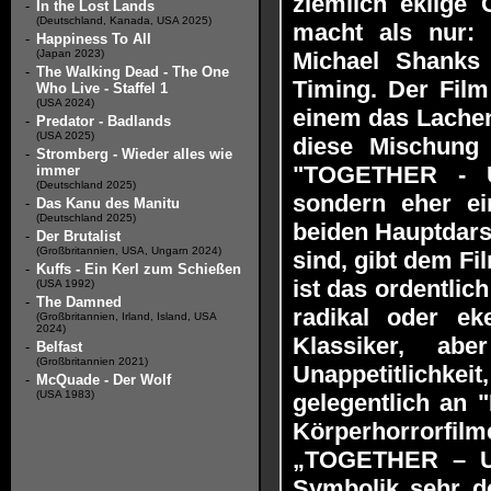
ziemlich eklige
-
In the Lost Lands
(Deutschland, Kanada, USA 2025)
macht als nur:
-
Happiness To All
(Japan 2023)
Michael Shanks
-
The Walking Dead - The One
Timing. Der Fil
Who Live - Staffel 1
(USA 2024)
einem das Lachen 
-
Predator - Badlands
(USA 2025)
diese Mischung f
-
Stromberg - Wieder alles wie
"TOGETHER - U
immer
(Deutschland 2025)
sondern eher e
-
Das Kanu des Manitu
(Deutschland 2025)
beiden Hauptdarst
-
Der Brutalist
(Großbritannien, USA, Ungarn 2024)
sind, gibt dem Fi
-
Kuffs - Ein Kerl zum Schießen
ist das ordentlich
(USA 1992)
-
The Damned
radikal oder ek
(Großbritannien, Irland, Island, USA
2024)
Klassiker, a
-
Belfast
(Großbritannien 2021)
Unappetitlichkei
-
McQuade - Der Wolf
(USA 1983)
gelegentlich an
Körperhorrorfil
„TOGETHER – UN
Symbolik sehr d