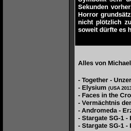
Sekunden vorher,
Horror grundsätzl
nicht plötzlich 
soweit dürfte es 
Alles von
Michae
-
Together - Unze
-
Elysium
(USA 2013
-
Faces in the C
-
Vermächtnis de
-
Andromeda - Er
-
Stargate SG-1 -
-
Stargate SG-1 -