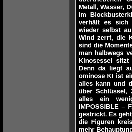
Metall, Wasser, D
im Blockbusterki
verhält es sich
wieder selbst a
Wind zerrt, die 
sind die Momente,
man halbwegs ve
Kinosessel sitz
Denn da liegt a
ominöse KI ist e
alles kann und d
über Schlüssel, 
alles ein weni
IMPOSSIBLE – FA
gestrickt. Es geh
die Figuren krei
mehr Behauptung a