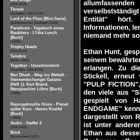
allumfassende
(USA 2026)
-
Thrash
verselbstständi
(Australien, USA 2026)
Entität" hört.
-
Lord of the Flies (Mini-Serie)
(Großbritannien, Australien 2026)
Informationen, le
-
Paradoxie - Tagebuch eines
Raubtiers - LYdia Lunch
niemand mehr so g
(Buch)
( 2000)
-
Trophy Heads
Ethan Hunt, gesp
(USA 2014)
-
Tenebre
seinem bewährten
(Italien 1982)
-
Together - Unzertrennlich
erlangen. Zu d
(Australien, USA 2025)
Stickell, erneu
-
Ren Dhark - Weg ins Weltall -
Sternendschungel Galaxis
"PULP FICTION",
(Heft 1), Kurt Brand,
Hansjoachim Lührs (Buch)
den viele aus 
( 1966)
-
gespielt von 
-
Raumpatrouille Orion - Planet
ENDGAME" kennt, 
außer Kurs - Hanns Kneifel
(Buch)
dargestellt von
( 1966)
-
Andor - Staffel 2
ist unter andere
(USA 2025)
Ethan aus desse
-
Brick
(Deutschland 2025)