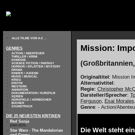
// KODIERUNG DEFINIEREN
-
ALLE FILME VON A-Z
...
Mission: Impo
GENRES
-
ACTION / ABENTEUER
-
THRILLER / KRIMI
-
KOMÖDIE
(Großbritannien
-
SCIENCE FICTION / FANTASY
-
HORROR / SPLATTER / MYSTERY
-
DRAMA
-
KINDER / JUGEND
Originaltitel
: Mission I
-
MUSIK / MUSICAL
-
KRIEG
Alternativtitel
:
-
EROTIK
-
WESTERN
Regie:
Christopher McQ
-
ANIMATION
-
DOKUMENTATION / KURZFILM
Darsteller/Sprecher
:
T
-
SERIEN
-
HÖRSPIELE / HÖRBÜCHER
Ferguson
,
Esai Morales
-
BÜCHER
Genre
: - Action/Abenteu
-
SOUNDTRACK
DIE 25 NEUESTEN KRITIKEN
-
Red Sonja
(USA 2025)
Die Welt steht e
-
Star Wars - The Mandalorian
and Grogu