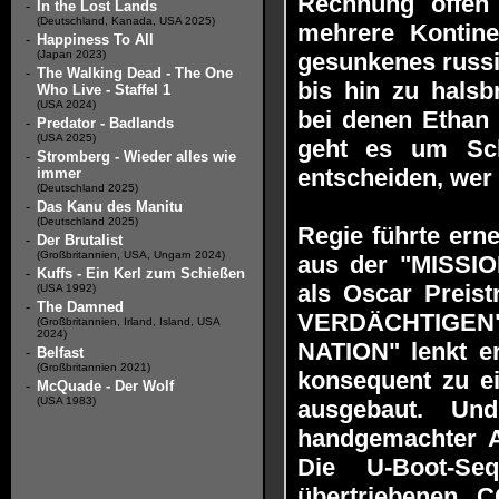
Rechnung offen
-
In the Lost Lands
(Deutschland, Kanada, USA 2025)
mehrere Kontine
-
Happiness To All
(Japan 2023)
gesunkenes russi
-
The Walking Dead - The One
bis hin zu halsb
Who Live - Staffel 1
(USA 2024)
bei denen Ethan 
-
Predator - Badlands
(USA 2025)
geht es um Sch
-
Stromberg - Wieder alles wie
entscheiden, wer 
immer
(Deutschland 2025)
-
Das Kanu des Manitu
(Deutschland 2025)
Regie führte ern
-
Der Brutalist
(Großbritannien, USA, Ungarn 2024)
aus der "MISSIO
-
Kuffs - Ein Kerl zum Schießen
als Oscar Preis
(USA 1992)
-
The Damned
VERDÄCHTIGEN"
(Großbritannien, Irland, Island, USA
2024)
NATION" lenkt er
-
Belfast
(Großbritannien 2021)
konsequent zu ei
-
McQuade - Der Wolf
(USA 1983)
ausgebaut. U
handgemachter A
Die U-Boot-Se
übertriebenen C